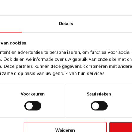
Details
velpomp "Power Pump"
Overhevelpomp op batterij 6
 van cookies
24
Ref.: 03400790
 EUR
13,25 EUR
incl. btw
incl. btw
ent en advertenties te personaliseren, om functies voor social
. Ook delen we informatie over uw gebruik van onze site met on
e. Deze partners kunnen deze gegevens combineren met andere i
erzameld op basis van uw gebruik van hun services.
Voorkeuren
Statistieken
Snel naar
Ni
Weigeren