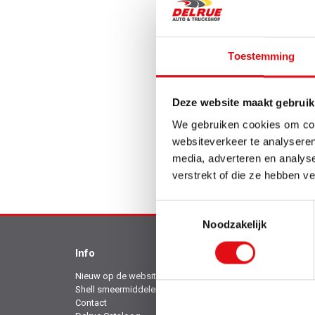
Toestemming
Overhe
Deze website maakt gebruik
Ref.: 033970
22,95
We gebruiken cookies om cont
websiteverkeer te analyseren
media, adverteren en analys
verstrekt of die ze hebben v
Toestemmingsselectie
Noodzakelijk
Info
Over
Nieuw op de website
Disclaimer
Shell smeermiddelen
Verkoopsvoorwaarden
Contact
Over ons