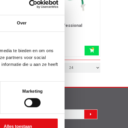
Over
L/min
Overhevelpomp professional
compact
Ref.: 03376736
17,05 EUR
incl. btw
 media te bieden en om ons
ze partners voor social
nformatie die u aan ze heeft
Marketing
euwsbrief
Alles toestaan