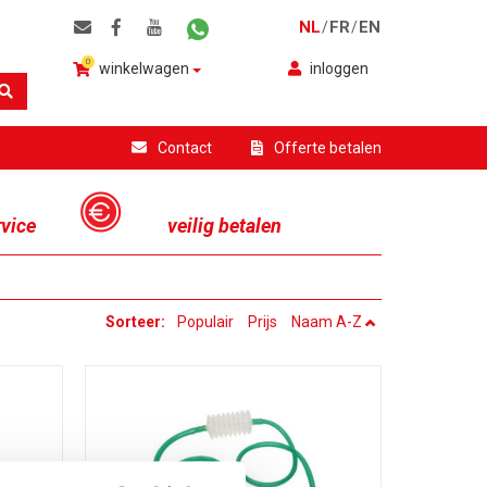
NL
FR
EN
/
/
0
winkelwagen
inloggen
Contact
Offerte betalen
rvice
veilig betalen
Sorteer:
Populair
Prijs
Naam A-Z