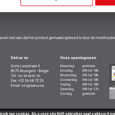
Vo
l en geven niet aan dat het product gemaakt/gekeurd is door de merkhoude
Delrue nv
Onze openingsuren
Grote Leiestraat 4
Maandag
gesloten
Dinsdag
09h tot 18h
8570 Anzegem - België
Woensdag
09h tot 18h
Tel:
+32 56 68 81 50
Donderdag
09h tot 18h
Fax: +32 56 68 72 55
Vrijdag
09h tot 18h
Email:
info@delrue.be
Zaterdag
09h tot 17h
Zondag
gesloten
ebruik van
cookies
. Als u onze site blijft gebruiken gaat u akkoord m