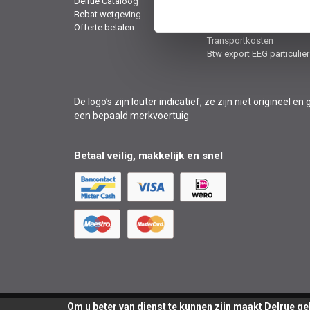
Delrue Cataloog
Privacy policy
Bebat wetgeving
Retouren & service
Offerte betalen
Cookies
Transportkosten
Btw export EEG particulier
De logo’s zijn louter indicatief, ze zijn niet originee
een bepaald merkvoertuig
Betaal veilig, makkelijk en snel
Om u beter van dienst te kunnen zijn maakt Delrue g