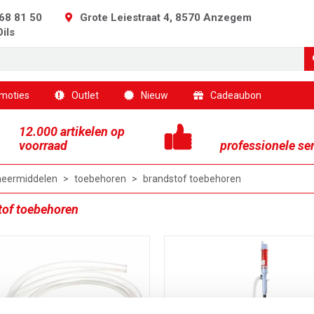
68 81 50
Grote Leiestraat 4, 8570 Anzegem
Oils
moties
Outlet
Nieuw
Cadeaubon
12.000 artikelen op
voorraad
professionele se
eermiddelen
>
toebehoren
>
brandstof toebehoren
tof toebehoren