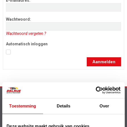
E-mailadres:
Wachtwoord:
Wachtwoord vergeten ?
Automatisch inloggen
Aanmelden
Info
Toestemming
Details
Over
Nieuw op de website
Shell smeermiddelen
Contact
Deze website maakt gebruik van cookies