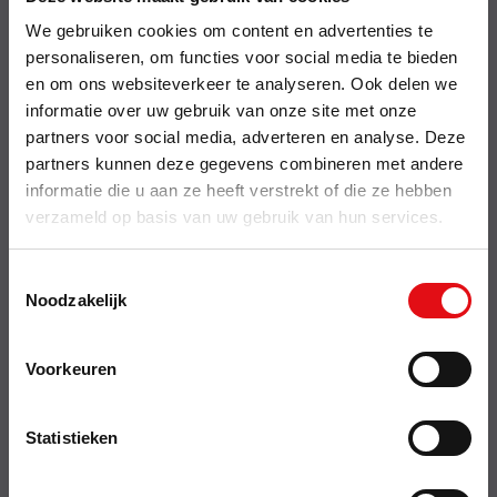
Delrue Cataloog
Bebat wetgeving
We gebruiken cookies om content en advertenties te
Offerte betalen
personaliseren, om functies voor social media te bieden
en om ons websiteverkeer te analyseren. Ook delen we
Over
informatie over uw gebruik van onze site met onze
Disclaimer
partners voor social media, adverteren en analyse. Deze
Verkoopsvoorwaarden
partners kunnen deze gegevens combineren met andere
Over ons
informatie die u aan ze heeft verstrekt of die ze hebben
Privacy policy
verzameld op basis van uw gebruik van hun services.
Retouren & service
Cookies
Transportkosten
Toestemmingsselectie
Btw export EEG particulier
Noodzakelijk
Snel naar
Voorkeuren
Nieuwsbrief
Statistieken