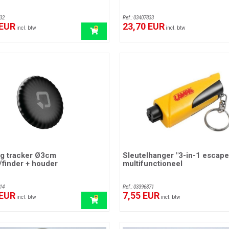
32
Ref.: 03407833
 EUR
23,70 EUR
incl. btw
incl. btw
ag tracker Ø3cm
Sleutelhanger "3-in-1 escape
/finder + houder
multifunctioneel
14
Ref.: 03396871
 EUR
7,55 EUR
incl. btw
incl. btw