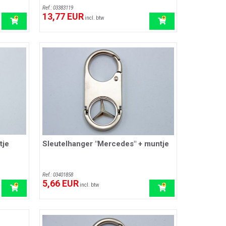
Ref.: 03383119
13,77 EUR
incl. btw
tje
Sleutelhanger "Mercedes" + muntje
Ref.: 03401858
5,66 EUR
incl. btw