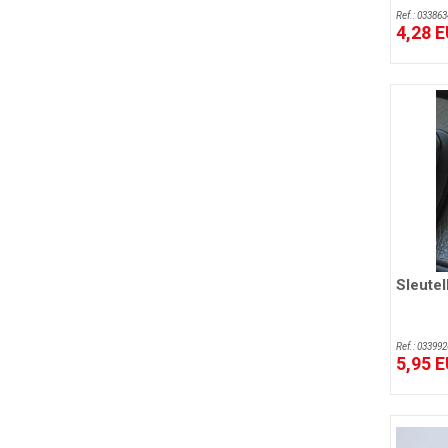
Ref.: 033863
4,28 
Sleutel
Ref.: 033992
5,95 