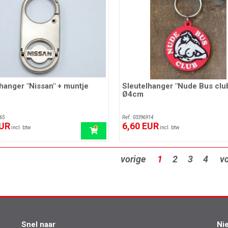
hanger "Nissan" + muntje
Sleutelhanger "Nude Bus clu
Ø4cm
65
Ref.: 03396914
EUR
6,60 EUR
incl. btw
incl. btw
vorige
1
2
3
4
v
Snel naar
Ni