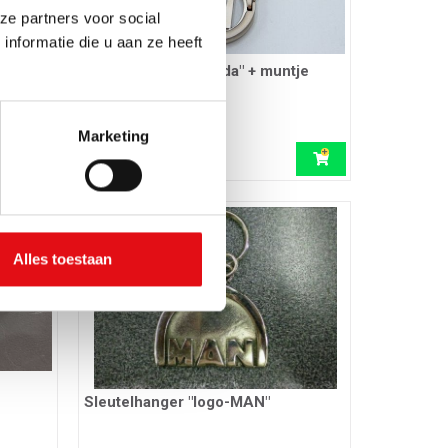
ze partners voor social
nformatie die u aan ze heeft
e
Sleutelhanger "Honda" + muntje
Ref.: 03401866
Marketing
5,66 EUR
incl. btw
Alles toestaan
Sleutelhanger "logo-MAN"