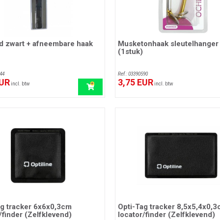
d zwart + afneembare haak
Musketonhaak sleutelhange
(1stuk)
44
Ref.: 03390590
EUR
3,75 EUR
incl. btw
incl. btw
ag tracker 6x6x0,3cm
Opti-Tag tracker 8,5x5,4x0,
/finder (Zelfklevend)
locator/finder (Zelfklevend)