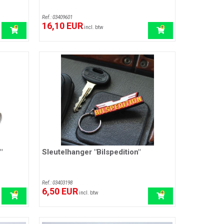
Ref.: 03409601
16,10 EUR
incl. btw
"
Sleutelhanger "Bilspedition"
Ref.: 03403198
6,50 EUR
incl. btw