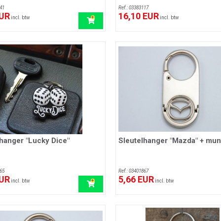
41
Ref.: 03383117
EUR
16,10 EUR
incl. btw
incl. btw
hanger "Lucky Dice"
Sleutelhanger "Mazda" + mun
65
Ref.: 03401867
EUR
5,66 EUR
incl. btw
incl. btw