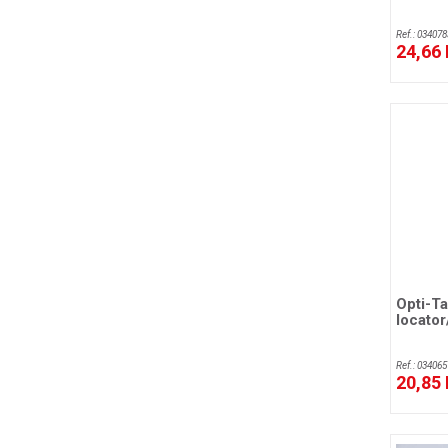
Ref.: 034078
24,66
Opti-T
locator
Ref.: 034065
20,85