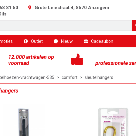
68 81 50
Grote Leiestraat 4, 8570 Anzegem
Oils
moties
Outlet
Nieuw
Cadeaubon
12.000 artikelen op
voorraad
professionele se
telhoezen-vrachtwagen-535
>
comfort
>
sleutelhangers
lhangers