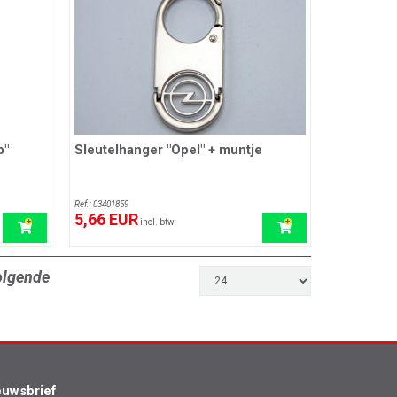
b"
Sleutelhanger "Opel" + muntje
Ref.: 03401859
5,66 EUR
incl. btw
olgende
euwsbrief