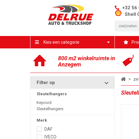
+32 56 
Shell 
Kies een categorie
Pro
800 m2 winkelruimte in
Anzegem
>
ze
Filter op
Sleute
Sleutelhangers
Keycord
Sleutelhangers
Merk
DAF
IVECO