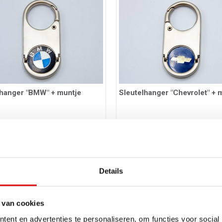
lhanger "BMW" + muntje
Sleutelhanger "Chevrolet" + 
55
Ref.: 03401856
EUR
5,66 EUR
incl. btw
incl. btw
Details
 van cookies
ent en advertenties te personaliseren, om functies voor social