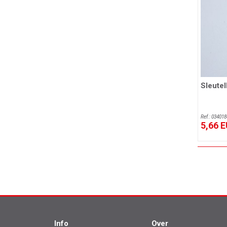
Sleutel
Ref.: 034018
5,66 
Info
Over