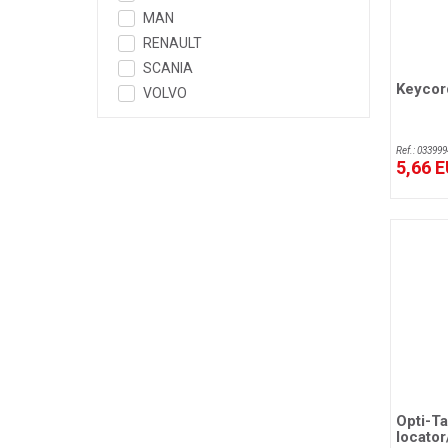
MAN
RENAULT
SCANIA
Keycor
VOLVO
Ref.: 033999
5,66 
Opti-T
locator