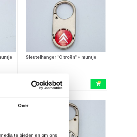
muntje
Sleutelhanger "Citroën" + muntje
Ref.: 03401864
5,66 EUR
incl. btw
Over
 media te bieden en om ons