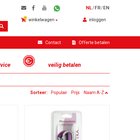
NL
FR
EN
/
/
0
winkelwagen
inloggen
Contact
Offerte betalen
rvice
veilig betalen
Sorteer:
Populair
Prijs
Naam A-Z