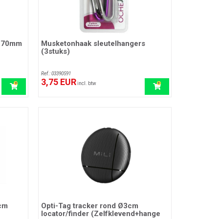
r 70mm
Musketonhaak sleutelhangers
(3stuks)
Ref.: 03390591
3,75 EUR
incl. btw
3cm
Opti-Tag tracker rond Ø3cm
locator/finder (Zelfklevend+hange