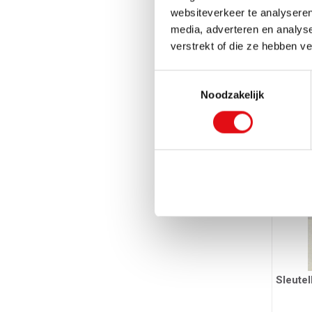
websiteverkeer te analyseren
media, adverteren en analys
verstrekt of die ze hebben v
Sleutel
Toestemmingsselectie
Ref.: 034018
Noodzakelijk
5,66 
Sleutel