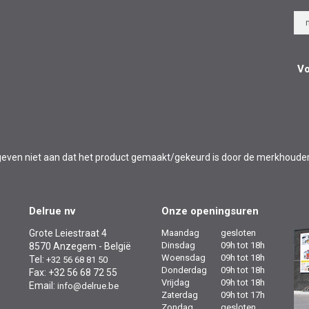
Vo
l en geven niet aan dat het product gemaakt/gekeurd is door de merkhoude
Delrue nv
Onze openingsuren
Grote Leiestraat 4
Maandag
gesloten
Dinsdag
09h tot 18h
8570 Anzegem - België
Woensdag
09h tot 18h
Tel:
+32 56 68 81 50
Donderdag
09h tot 18h
Fax: +32 56 68 72 55
Vrijdag
09h tot 18h
Email:
info@delrue.be
Zaterdag
09h tot 17h
Zondag
gesloten