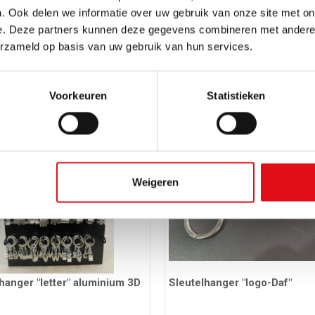
. Ook delen we informatie over uw gebruik van onze site met on
e. Deze partners kunnen deze gegevens combineren met andere i
erzameld op basis van uw gebruik van hun services.
hanger "Ford" + muntje
Sleutelhanger "Hart" + muntj
57
Ref.: 03401862
Voorkeuren
Statistieken
EUR
5,66 EUR
incl. btw
incl. btw
Weigeren
hanger "letter" aluminium 3D
Sleutelhanger "logo-Daf"