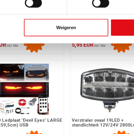
wart DELRUE patch
Muts zwart DELRUE trucks p
tyle
Delruestyle
Weigeren
30
Ref.: 03407999
promoties
promoties
EUR
5,95 EUR
incl. btw
incl. btw
Ledplaat "Devil Eyes" LARGE
Verstraler ovaal 19LED +
59,5cm) USB
standlichtwit 12V/24V 2800