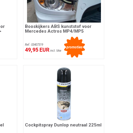
oor
Booskijkers ABS kunststof voor
>
Mercedes Actros MP4/MP5
Ref.: 03407319
promoties
49,95 EUR
incl. btw
el
Cockpitspray Dunlop neutraal 225ml