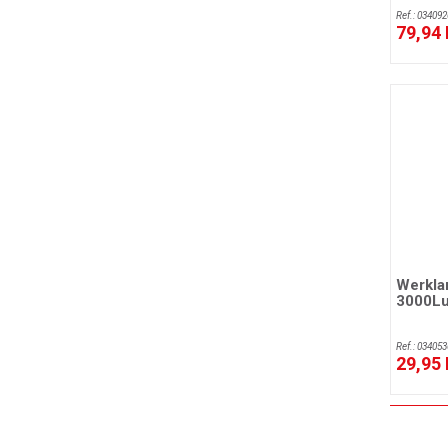
Ref.: 034092
79,94
Werkla
3000L
Ref.: 034053
29,95