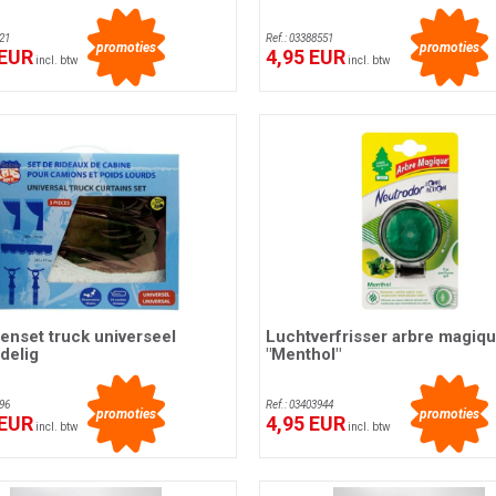
21
Ref.: 03388551
promoties
promoties
 EUR
4,95 EUR
incl. btw
incl. btw
enset truck universeel
Luchtverfrisser arbre magiq
delig
"Menthol"
96
Ref.: 03403944
promoties
promoties
 EUR
4,95 EUR
incl. btw
incl. btw