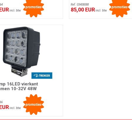
64
Ref.: 03408088
promoties
promoties
 EUR
85,00 EUR
incl. btw
incl. btw
mp 16LED vierkant
umen 10-32V 48W
66
promoties
 EUR
incl. btw