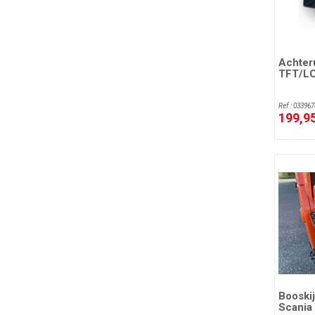
Achteru
TFT/LC
Ref.: 033967
199,9
Booskij
Scania