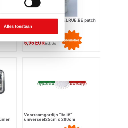
atch
Muts zwart WWW.DELRUE.BE patch
Delruestyle
Alles toestaan
Ref.: 03405748
promoties
5,95 EUR
incl. btw
Voorraamgordijn "Italië"
Lumen
universeel25cm x 200cm