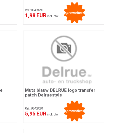
Ref.: 03408798
promoties
1,98 EUR
incl. btw
ue
Muts blauw DELRUE logo transfer
patch Delruestyle
Ref.: 03408001
promoties
5,95 EUR
incl. btw