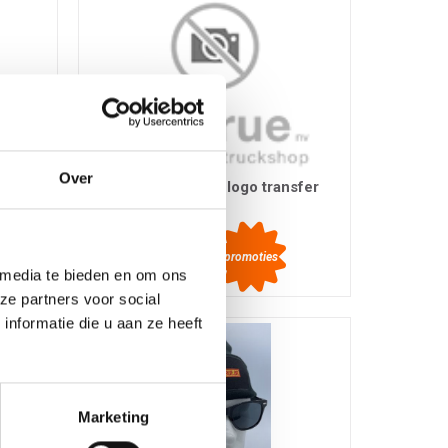
Over
ch
Muts zwart DELRUE logo transfer
patch Delruestyle
Ref.: 03408002
promoties
5,95 EUR
incl. btw
 media te bieden en om ons
ze partners voor social
nformatie die u aan ze heeft
Marketing