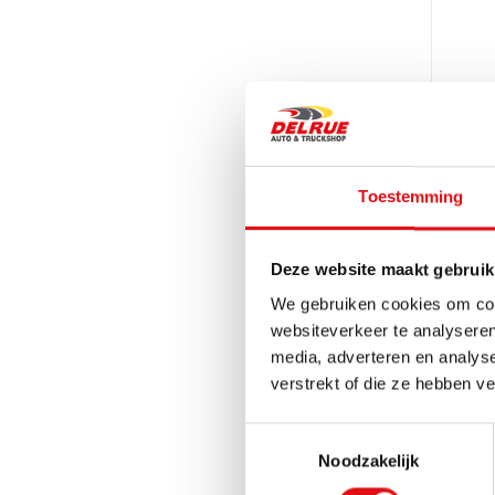
Toestemming
Muts b
Delrues
Deze website maakt gebruik
Ref.: 034080
5,95 
We gebruiken cookies om cont
websiteverkeer te analyseren
media, adverteren en analys
verstrekt of die ze hebben v
Toestemmingsselectie
Noodzakelijk