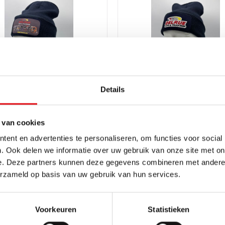
Details
lauw DELRUE trucks patch
Muts navy blauw DELRUE pat
tyle
Delruestyle
 van cookies
00
Ref.: 03405575
promoties
promoties
EUR
5,95 EUR
incl. btw
incl. btw
ent en advertenties te personaliseren, om functies voor social
. Ook delen we informatie over uw gebruik van onze site met on
e. Deze partners kunnen deze gegevens combineren met andere i
erzameld op basis van uw gebruik van hun services.
Voorkeuren
Statistieken