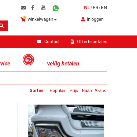
NL
FR
EN
/
/
0
winkelwagen
inloggen
Contact
Offerte betalen
rvice
veilig betalen
Sorteer:
Populair
Prijs
Naam A-Z