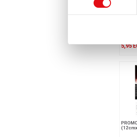
Muts z
Delrues
Ref.: 034057
5,95 
PROMO 
(12cmx