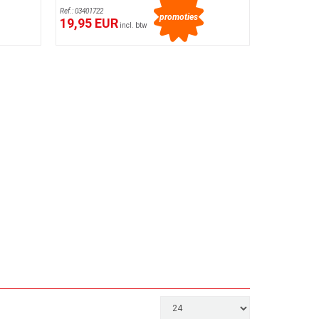
Ref.: 03401722
promoties
19,95 EUR
incl. btw