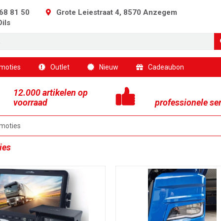
68 81 50
Grote Leiestraat 4, 8570 Anzegem
Oils
moties
Outlet
Nieuw
Cadeaubon
12.000 artikelen op
voorraad
professionele se
moties
ies