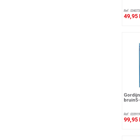
Ref.: 034073
49,95
Gordijn
bruin5-
Ref.: 033919
99,95