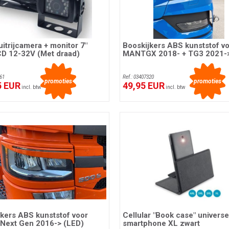
itrijcamera + monitor 7"
Booskijkers ABS kunststof v
D 12-32V (Met draad)
MANTGX 2018- + TG3 2021-
61
Ref.: 03407320
promoties
promoties
5 EUR
49,95 EUR
incl. btw
incl. btw
kers ABS kunststof voor
Cellular "Book case" universe
 Next Gen 2016-> (LED)
smartphone XL zwart