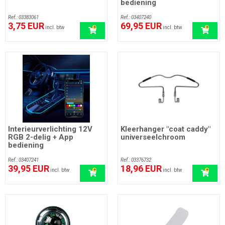
bediening
Ref.: 03383061
Ref.: 03407240
3,75 EUR
69,95 EUR
incl. btw
incl. btw
Interieurverlichting 12V
Kleerhanger "coat caddy"
RGB 2-delig + App
universeelchroom
bediening
Ref.: 03407241
Ref.: 03376732
39,95 EUR
18,96 EUR
incl. btw
incl. btw