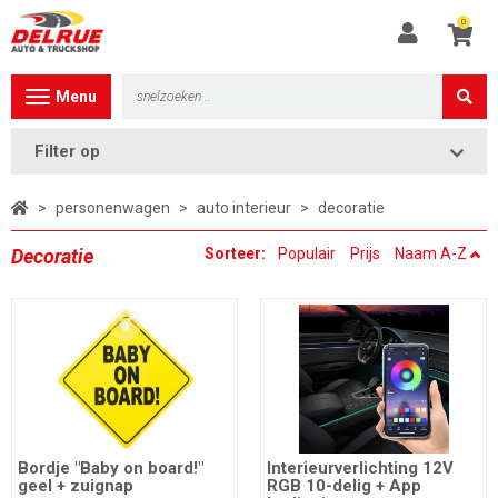
0
Toggle
Menu
navigation
Filter op
>
personenwagen
>
auto interieur
>
decoratie
Decoratie
Sorteer:
Populair
Prijs
Naam A-Z
Bordje "Baby on board!"
Interieurverlichting 12V
geel + zuignap
RGB 10-delig + App