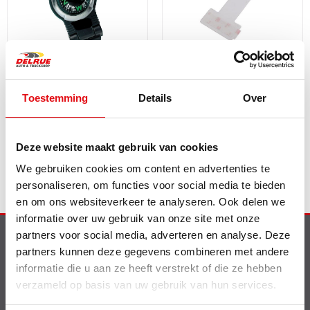
Kompas zwart/zilver
Tickethouder voor
zelfklevend
parkeerticket
Toestemming
Details
Over
Ref.: 03409599
Ref.: 03387673
4,28 EUR
3,75 EUR
incl. btw
incl. btw
Deze website maakt gebruik van cookies
We gebruiken cookies om content en advertenties te
personaliseren, om functies voor social media te bieden
en om ons websiteverkeer te analyseren. Ook delen we
informatie over uw gebruik van onze site met onze
partners voor social media, adverteren en analyse. Deze
partners kunnen deze gegevens combineren met andere
Info
informatie die u aan ze heeft verstrekt of die ze hebben
Nieuw op de website
verzameld op basis van uw gebruik van hun services.
Shell smeermiddelen
Contact