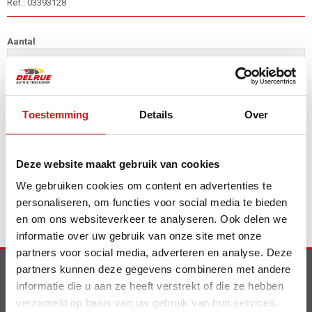
Ref.: 03393128
Aantal
in winkelwagen
Toestemming
Details
Over
"WATERPROOF UNIVERSAL ENKELE ZETEL BESCHERMER het beschermt
tegen vuil, olie, modder en water COMPOSITION: Polyester 100% "
Deze website maakt gebruik van cookies
We gebruiken cookies om content en advertenties te
personaliseren, om functies voor social media te bieden
en om ons websiteverkeer te analyseren. Ook delen we
informatie over uw gebruik van onze site met onze
partners voor social media, adverteren en analyse. Deze
partners kunnen deze gegevens combineren met andere
Info
informatie die u aan ze heeft verstrekt of die ze hebben
verzameld op basis van uw gebruik van hun services.
Nieuw op de website