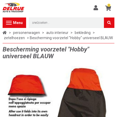
0
Toggle
Menu
navigation
>
personenwagen
>
auto interieur
>
bekleding
>
zetelhoezen
> Bescherming voorzetel "Hobby" universeel BLAUW
Bescherming voorzetel "Hobby"
universeel BLAUW