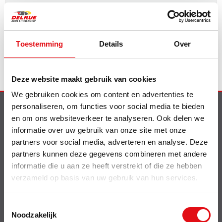
in winkelwagen
Toestemming
Details
Over
Deze website maakt gebruik van cookies
We gebruiken cookies om content en advertenties te
personaliseren, om functies voor social media te bieden
en om ons websiteverkeer te analyseren. Ook delen we
Info
informatie over uw gebruik van onze site met onze
Nieuw op de website
partners voor social media, adverteren en analyse. Deze
Shell smeermiddelen
partners kunnen deze gegevens combineren met andere
Contact
Delrue Cataloog
informatie die u aan ze heeft verstrekt of die ze hebben
Bebat wetgeving
verzameld op basis van uw gebruik van hun services.
Offerte betalen
Toestemmingsselectie
Over
Noodzakelijk
Disclaimer