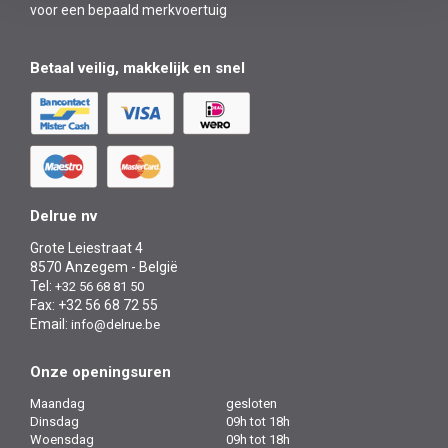
voor een bepaald merkvoertuig
Betaal veilig, makkelijk en snel
Delrue nv
Grote Leiestraat 4
8570 Anzegem - België
Tel:
+32 56 68 81 50
Fax: +32 56 68 72 55
Email:
info@delrue.be
Onze openingsuren
Maandag
gesloten
Dinsdag
09h tot 18h
Woensdag
09h tot 18h