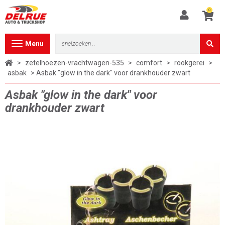
0
Toggle
Menu
navigation
>
zetelhoezen-vrachtwagen-535
>
comfort
>
rookgerei
>
asbak
> Asbak "glow in the dark" voor drankhouder zwart
Asbak "glow in the dark" voor
drankhouder zwart